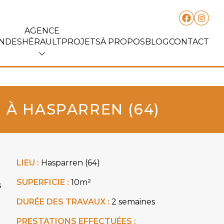
AGENCE
ANDES
HÉRAULT
PROJETS
À PROPOS
BLOG
CONTACT
 À HASPARREN (64)
LIEU :
Hasparren (64)
SUPERFICIE :
10m²
s
DURÉE DES TRAVAUX :
2 semaines
PRESTATIONS EFFECTUÉES :